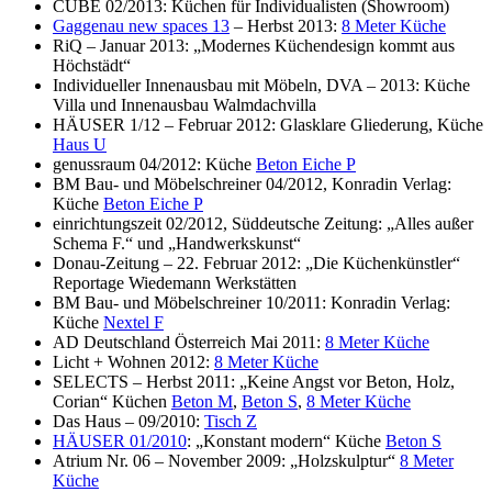
CUBE 02/2013: Küchen für Individualisten (Showroom)
Gaggenau new spaces 13
– Herbst 2013:
8 Meter Küche
RiQ – Januar 2013: „Modernes Küchendesign kommt aus
Höchstädt“
Individueller Innenausbau mit Möbeln, DVA – 2013: Küche
Villa und Innenausbau Walmdachvilla
HÄUSER 1/12 – Februar 2012: Glasklare Gliederung, Küche
Haus U
genussraum 04/2012: Küche
Beton Eiche P
BM Bau- und Möbelschreiner 04/2012, Konradin Verlag:
Küche
Beton Eiche P
einrichtungszeit 02/2012, Süddeutsche Zeitung: „Alles außer
Schema F.“ und „Handwerkskunst“
Donau-Zeitung – 22. Februar 2012: „Die Küchenkünstler“
Reportage Wiedemann Werkstätten
BM Bau- und Möbelschreiner 10/2011: Konradin Verlag:
Küche
Nextel F
AD Deutschland Österreich Mai 2011:
8 Meter Küche
Licht + Wohnen 2012:
8 Meter Küche
SELECTS – Herbst 2011: „Keine Angst vor Beton, Holz,
Corian“ Küchen
Beton M
,
Beton S
,
8 Meter Küche
Das Haus – 09/2010:
Tisch Z
HÄUSER 01/2010
: „Konstant modern“ Küche
Beton S
Atrium Nr. 06 – November 2009: „Holzskulptur“
8 Meter
Küche