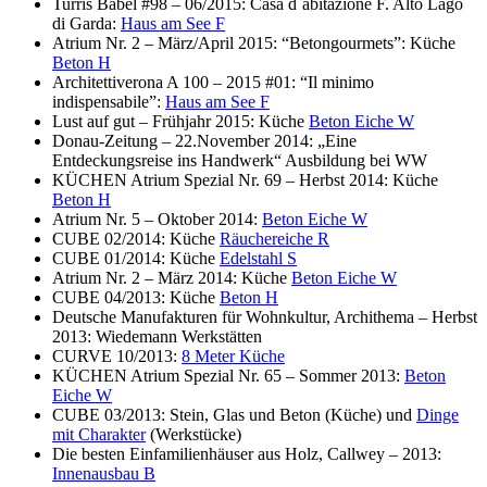
Turris Babel #98 – 06/2015: Casa d´abitazione F. Alto Lago
di Garda:
Haus am See F
Atrium Nr. 2 – März/April 2015: “Betongourmets”: Küche
Beton H
Architettiverona A 100 – 2015 #01: “Il minimo
indispensabile”:
Haus am See F
Lust auf gut – Frühjahr 2015: Küche
Beton Eiche W
Donau-Zeitung – 22.November 2014: „Eine
Entdeckungsreise ins Handwerk“ Ausbildung bei WW
KÜCHEN Atrium Spezial Nr. 69 – Herbst 2014: Küche
Beton H
Atrium Nr. 5 – Oktober 2014:
Beton Eiche W
CUBE 02/2014: Küche
Räuchereiche R
CUBE 01/2014: Küche
Edelstahl S
Atrium Nr. 2 – März 2014: Küche
Beton Eiche W
CUBE 04/2013: Küche
Beton H
Deutsche Manufakturen für Wohnkultur, Archithema – Herbst
2013: Wiedemann Werkstätten
CURVE 10/2013:
8 Meter Küche
KÜCHEN Atrium Spezial Nr. 65 – Sommer 2013:
Beton
Eiche W
CUBE 03/2013: Stein, Glas und Beton (Küche) und
Dinge
mit Charakter
(Werkstücke)
Die besten Einfamilienhäuser aus Holz, Callwey – 2013:
Innenausbau B