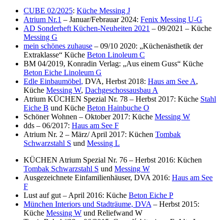
CUBE 02/2025
:
Küche Messing J
Atrium Nr.1
– Januar/Febrauar 2024:
Fenix Messing U-G
AD Sonderheft Küchen-Neuheiten 2021
– 09/2021 – Küche
Messing G
mein schönes zuhause
– 09/10 2020: „Küchenästhetik der
Extraklasse“ Küche
Beton Linoleum C
BM 04/2019, Konradin Verlag: „Aus einem Guss“ Küche
Beton Eiche Linoleum G
Edle Einbaumöbel
,
DVA, Herbst 2018:
Haus am See A
,
Küche
Messing W
,
Dachgeschossausbau A
Atrium KÜCHEN Spezial Nr. 78 – Herbst 2017: Küche
Stahl
Eiche B
und Küche
Beton Hainbuche O
Schöner Wohnen – Oktober 2017: Küche
Messing W
dds – 06/2017:
Haus am See F
Atrium Nr. 2 – März/ April 2017: Küchen
Tombak
Schwarzstahl S
und
Messing L
KÜCHEN Atrium Spezial Nr. 76 – Herbst 2016: Küchen
Tombak Schwarzstahl S
und
Messing W
Ausgezeichnete Einfamilienhäuser, DVA 2016:
Haus am See
F
Lust auf gut – April 2016: Küche
Beton Eiche P
München Interiors und Stadträume, DVA
– Herbst 2015:
Küche
Messing W
und Reliefwand W