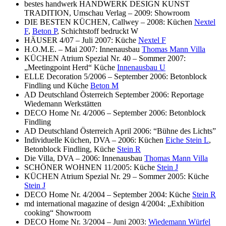
bestes handwerk HANDWERK DESIGN KUNST
TRADITION, Umschau Verlag – 2009: Showroom
DIE BESTEN KÜCHEN, Callwey – 2008: Küchen
Nextel
F
,
Beton P
, Schichtstoff bedruckt W
HÄUSER 4/07 – Juli 2007: Küche
Nextel F
H.O.M.E. – Mai 2007: Innenausbau
Thomas Mann Villa
KÜCHEN Atrium Spezial Nr. 40 – Sommer 2007:
„Meetingpoint Herd“ Küche
Innenausbau U
ELLE Decoration 5/2006 – September 2006: Betonblock
Findling und Küche
Beton M
AD Deutschland Österreich September 2006: Reportage
Wiedemann Werkstätten
DECO Home Nr. 4/2006 – September 2006: Betonblock
Findling
AD Deutschland Österreich April 2006: “Bühne des Lichts”
Individuelle Küchen, DVA – 2006: Küchen
Eiche Stein L
,
Betonblock Findling, Küche
Stein R
Die Villa, DVA – 2006: Innenausbau
Thomas Mann Villa
SCHÖNER WOHNEN 11/2005: Küche
Stein J
KÜCHEN Atrium Spezial Nr. 29 – Sommer 2005: Küche
Stein J
DECO Home Nr. 4/2004 – September 2004: Küche
Stein R
md international magazine of design 4/2004: „Exhibition
cooking“ Showroom
DECO Home Nr. 3/2004 – Juni 2003:
Wiedemann Würfel